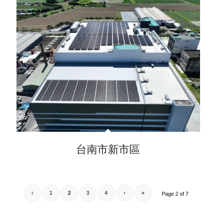
台南市新市區
‹
1
2
3
4
›
»
Page 2 of 7