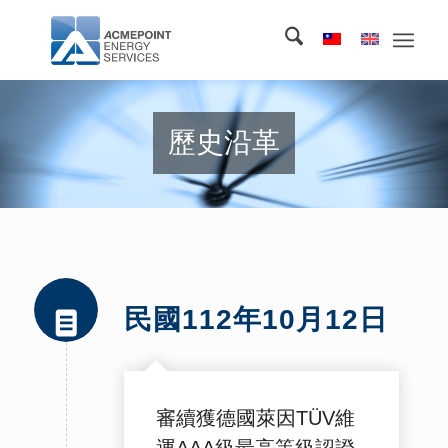
歷史沿革
民國112年10月12日
審續獲德國萊因TÜV維